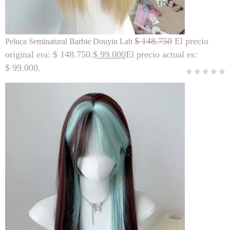
$
148.750
El precio
Peluca Seminatural Barbie Douyin Lab
original era: $ 148.750.
$
99.000
El precio actual es:
$ 99.000.