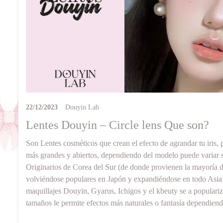
22/12/2023
Douyin Lab
Lentes Douyin – Circle lens Que son?
Son Lentes cosméticos que crean el efecto de agrandar tu iris, 
más grandes y abiertos, dependiendo del modelo puede variar su
Originarios de Corea del Sur (de donde provienen la mayoría d
volviéndose populares en Japón y expandiéndose en todo Asia.
maquillajes Douyin, Gyarus, Ichigos y el kbeuty se a popular
tamaños le permite efectos más naturales o fantasía dependiendo