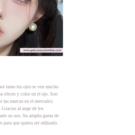
por tanto tus ojos se ven mucho
 efecto y color en el ojo. Son
e las marcas en el mercado)
 Gracias al auge de los
izado su uso. Su amplia gama de
 para que quiera ser utilizado.