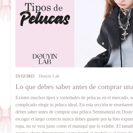
23/12/2023
Douyin Lab
Lo que debes saber antes de comprar un
Existen muchos tipos y variedades de pelucas en el mercado, 
complicado elegir tu peluca ideal. En esta sección te enseñaremo
debes saber antes de comprar una peluca Seminatural en Douy
escoger el largo correcto nunca debes guiarte por la foto expues
ropa, no se vera justo como el maniquí que lo exhibe. El tamaño