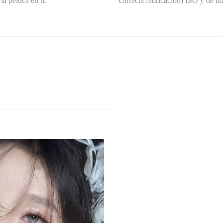
la peluca en ti.
correcta fabricación) ISO y de má