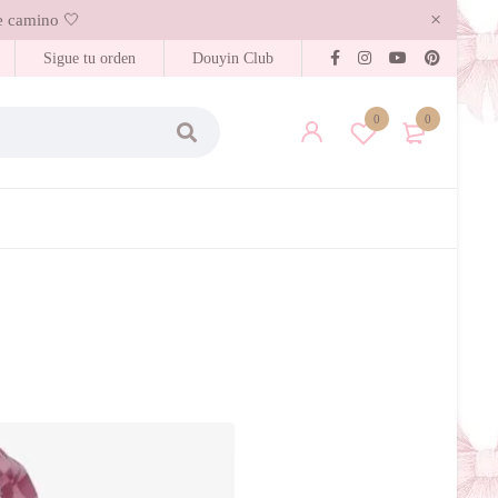
 camino 🤍
Sigue tu orden
Douyin Club
0
0