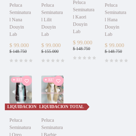
Peluca
Peluca
Peluca
Peluca
Seminatura
Seminatura
Seminatura
Seminatura
l Kaori
l Nana
l Lilit
l Hana
Douyin
Douyin
Douyin
Douyin
Lab
Lab
Lab
Lab
$
99.000
$
99.000
$
99.000
$
99.000
$
148.750
$
148.750
$
155.000
$
148.750
✦ REBAJA
✦ REBAJA
LIQUIDACION TOTAL
LIQUIDACION TOTAL
Peluca
Peluca
Seminatura
Seminatura
l Oreo
l Barbie