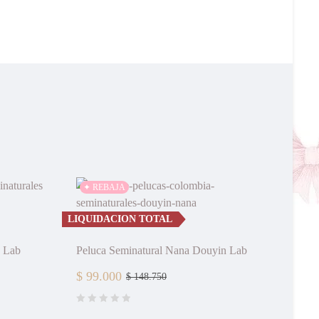
✦ REBAJA
LIQUIDACION TOTAL
n Lab
Peluca Seminatural Nana Douyin Lab
$
99.000
$
148.750