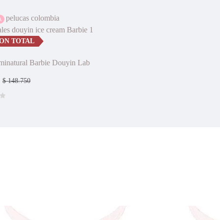
A
ION TOTAL
minatural Barbie Douyin Lab
$
148.750