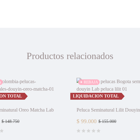
Productos relacionados
A
✦ REBAJA
ION TOTAL
LIQUIDACION TOTAL
minatural Oreo Matcha Lab
Peluca Seminatural Lilit Douyi
$
99.000
$
148.750
$
155.000