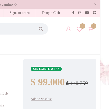
 camino 🤍
Sigue tu orden
Douyin Club
0
0
SIN EXISTENCIAS
$
99.000
$
148.750
in Lab
cias