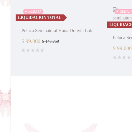
✦ REBAJA
✦ REBAJ
LIQUIDACION TOTAL
LIQUIDAC
Peluca Seminatural Hana Douyin Lab
Peluca Se
$
99.000
$
148.750
$
99.000