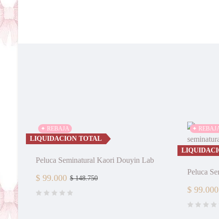
✦ REBAJA
✦ REBAJ
LIQUIDACION TOTAL
LIQUIDAC
Peluca Seminatural Kaori Douyin Lab
Peluca Se
$
99.000
$
148.750
$
99.000